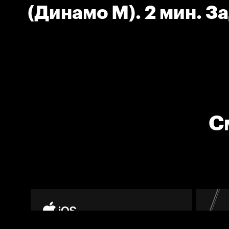
(Динамо М). 2 мин. З
соперника.
С