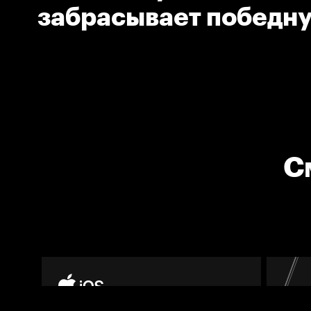
забрасывает победн
в ОТ
С