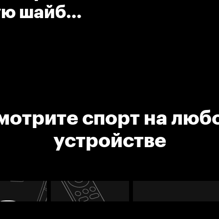
ую шайбу
мотрите спорт на люб
устройстве