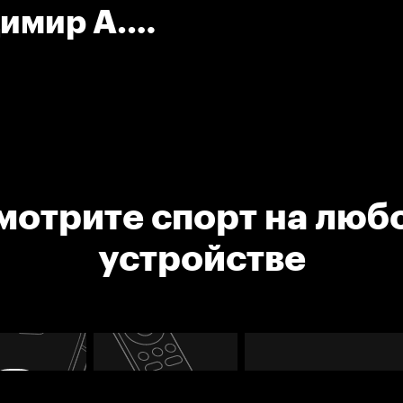
димир А.
мотрите спорт на люб
устройстве