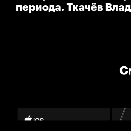
периода. Ткачёв Вла
(Торпедо)
С