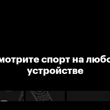
мотрите спорт на люб
устройстве