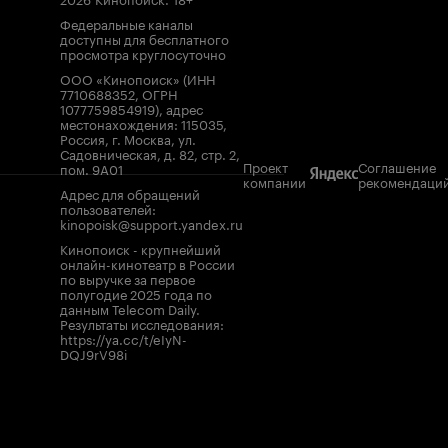
Федеральные каналы
доступны для бесплатного
просмотра круглосуточно
ООО «Кинопоиск» (ИНН
7710688352, ОГРН
1077759854919), адрес
местонахождения: 115035,
Россия, г. Москва, ул.
Садовническая, д. 82, стр. 2,
Проект
Соглашение
пом. 9А01
компании
рекомендаци
Адрес для обращений
пользователей:
kinopoisk@support.yandex.ru
Кинопоиск - крупнейший
онлайн-кинотеатр в России
по выручке за первое
полугодие 2025 года по
данным Telecom Daily.
Результаты исследования:
https://ya.cc/t/eIyN-
DQJ9rV98i