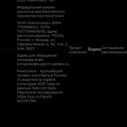
Федеральные каналы
доступны для бесплатного
просмотра круглосуточно
ООО «Кинопоиск» (ИНН
7710688352, ОГРН
1077759854919), адрес
местонахождения: 115035,
Россия, г. Москва, ул.
Садовническая, д. 82, стр. 2,
Проект
Соглашение
пом. 9А01
компании
рекомендаци
Адрес для обращений
пользователей:
kinopoisk@support.yandex.ru
Кинопоиск - крупнейший
онлайн-кинотеатр в России
по выручке за первое
полугодие 2025 года по
данным Telecom Daily.
Результаты исследования:
https://ya.cc/t/eIyN-
DQJ9rV98i