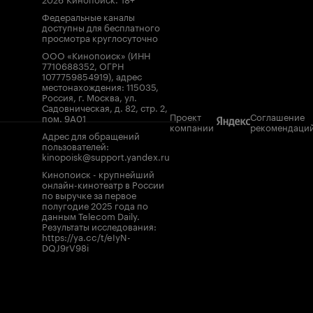
Федеральные каналы
доступны для бесплатного
просмотра круглосуточно
ООО «Кинопоиск» (ИНН
7710688352, ОГРН
1077759854919), адрес
местонахождения: 115035,
Россия, г. Москва, ул.
Садовническая, д. 82, стр. 2,
Проект
Соглашение
пом. 9А01
компании
рекомендаци
Адрес для обращений
пользователей:
kinopoisk@support.yandex.ru
Кинопоиск - крупнейший
онлайн-кинотеатр в России
по выручке за первое
полугодие 2025 года по
данным Telecom Daily.
Результаты исследования:
https://ya.cc/t/eIyN-
DQJ9rV98i