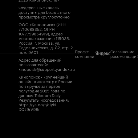
Федеральные каналы
доступны для бесплатного
просмотра круглосуточно
ООО «Кинопоиск» (ИНН
7710688352, ОГРН
1077759854919), адрес
местонахождения: 115035,
Россия, г. Москва, ул.
Садовническая, д. 82, стр. 2,
Проект
Соглашение
пом. 9А01
компании
рекомендаци
Адрес для обращений
пользователей:
kinopoisk@support.yandex.ru
Кинопоиск - крупнейший
онлайн-кинотеатр в России
по выручке за первое
полугодие 2025 года по
данным Telecom Daily.
Результаты исследования:
https://ya.cc/t/eIyN-
DQJ9rV98i