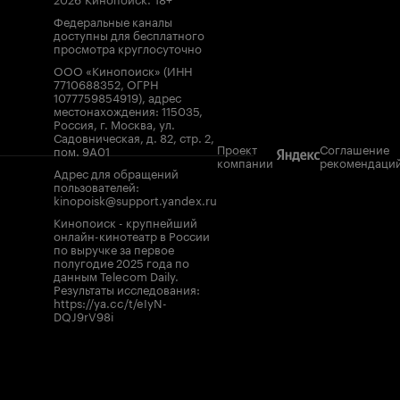
Федеральные каналы
доступны для бесплатного
просмотра круглосуточно
ООО «Кинопоиск» (ИНН
7710688352, ОГРН
1077759854919), адрес
местонахождения: 115035,
Россия, г. Москва, ул.
Садовническая, д. 82, стр. 2,
Проект
Соглашение
пом. 9А01
компании
рекомендаци
Адрес для обращений
пользователей:
kinopoisk@support.yandex.ru
Кинопоиск - крупнейший
онлайн-кинотеатр в России
по выручке за первое
полугодие 2025 года по
данным Telecom Daily.
Результаты исследования:
https://ya.cc/t/eIyN-
DQJ9rV98i