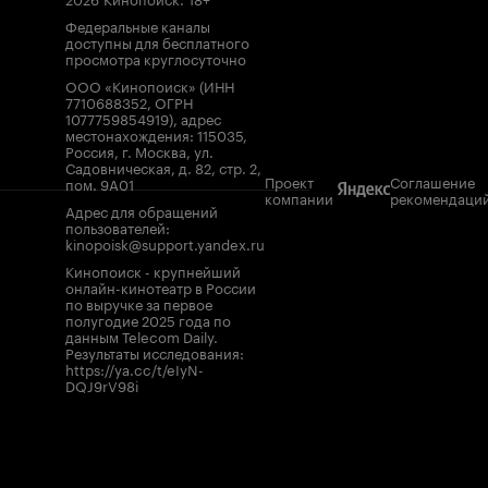
Федеральные каналы
доступны для бесплатного
просмотра круглосуточно
ООО «Кинопоиск» (ИНН
7710688352, ОГРН
1077759854919), адрес
местонахождения: 115035,
Россия, г. Москва, ул.
Садовническая, д. 82, стр. 2,
Проект
Соглашение
пом. 9А01
компании
рекомендаци
Адрес для обращений
пользователей:
kinopoisk@support.yandex.ru
Кинопоиск - крупнейший
онлайн-кинотеатр в России
по выручке за первое
полугодие 2025 года по
данным Telecom Daily.
Результаты исследования:
https://ya.cc/t/eIyN-
DQJ9rV98i