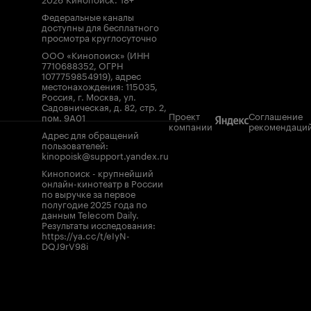
Федеральные каналы
доступны для бесплатного
просмотра круглосуточно
ООО «Кинопоиск» (ИНН
7710688352, ОГРН
1077759854919), адрес
местонахождения: 115035,
Россия, г. Москва, ул.
Садовническая, д. 82, стр. 2,
Проект
Соглашение
пом. 9А01
компании
рекомендаци
Адрес для обращений
пользователей:
kinopoisk@support.yandex.ru
Кинопоиск - крупнейший
онлайн-кинотеатр в России
по выручке за первое
полугодие 2025 года по
данным Telecom Daily.
Результаты исследования:
https://ya.cc/t/eIyN-
DQJ9rV98i