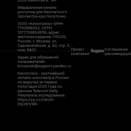
Федеральные каналы
доступны для бесплатного
просмотра круглосуточно
ООО «Кинопоиск» (ИНН
7710688352, ОГРН
1077759854919), адрес
местонахождения: 115035,
Россия, г. Москва, ул.
Садовническая, д. 82, стр. 2,
Проект
Соглашение
пом. 9А01
компании
рекомендаци
Адрес для обращений
пользователей:
kinopoisk@support.yandex.ru
Кинопоиск - крупнейший
онлайн-кинотеатр в России
по выручке за первое
полугодие 2025 года по
данным Telecom Daily.
Результаты исследования:
https://ya.cc/t/eIyN-
DQJ9rV98i