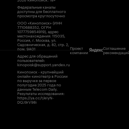
Федеральные каналы
доступны для бесплатного
просмотра круглосуточно
ООО «Кинопоиск» (ИНН
7710688352, ОГРН
1077759854919), адрес
местонахождения: 115035,
Россия, г. Москва, ул.
Садовническая, д. 82, стр. 2,
Проект
Соглашение
пом. 9А01
компании
рекомендаци
Адрес для обращений
пользователей:
kinopoisk@support.yandex.ru
Кинопоиск - крупнейший
онлайн-кинотеатр в России
по выручке за первое
полугодие 2025 года по
данным Telecom Daily.
Результаты исследования:
https://ya.cc/t/eIyN-
DQJ9rV98i