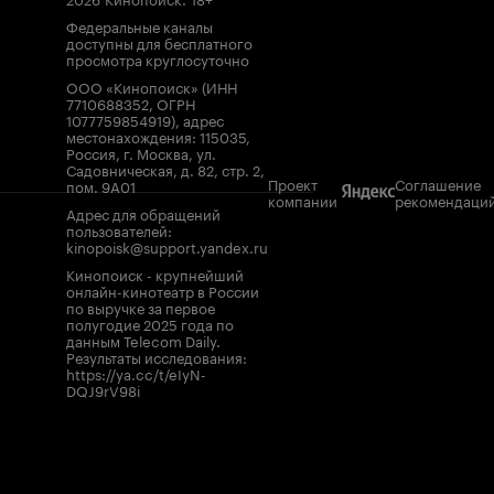
Федеральные каналы
доступны для бесплатного
просмотра круглосуточно
ООО «Кинопоиск» (ИНН
7710688352, ОГРН
1077759854919), адрес
местонахождения: 115035,
Россия, г. Москва, ул.
Садовническая, д. 82, стр. 2,
Проект
Соглашение
пом. 9А01
компании
рекомендаци
Адрес для обращений
пользователей:
kinopoisk@support.yandex.ru
Кинопоиск - крупнейший
онлайн-кинотеатр в России
по выручке за первое
полугодие 2025 года по
данным Telecom Daily.
Результаты исследования:
https://ya.cc/t/eIyN-
DQJ9rV98i