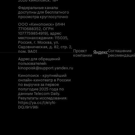
Федеральные каналы
доступны для бесплатного
просмотра круглосуточно
ООО «Кинопоиск» (ИНН
7710688352, ОГРН
1077759854919), адрес
местонахождения: 115035,
Россия, г. Москва, ул.
Садовническая, д. 82, стр. 2,
Проект
Соглашение
пом. 9А01
компании
рекомендаци
Адрес для обращений
пользователей:
kinopoisk@support.yandex.ru
Кинопоиск - крупнейший
онлайн-кинотеатр в России
по выручке за первое
полугодие 2025 года по
данным Telecom Daily.
Результаты исследования:
https://ya.cc/t/eIyN-
DQJ9rV98i