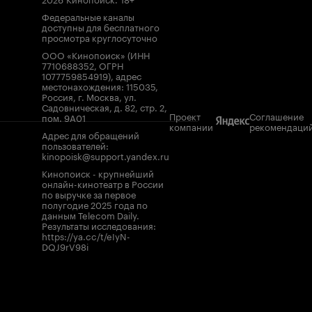
Федеральные каналы
доступны для бесплатного
просмотра круглосуточно
ООО «Кинопоиск» (ИНН
7710688352, ОГРН
1077759854919), адрес
местонахождения: 115035,
Россия, г. Москва, ул.
Садовническая, д. 82, стр. 2,
Проект
Соглашение
пом. 9А01
компании
рекомендаци
Адрес для обращений
пользователей:
kinopoisk@support.yandex.ru
Кинопоиск - крупнейший
онлайн-кинотеатр в России
по выручке за первое
полугодие 2025 года по
данным Telecom Daily.
Результаты исследования:
https://ya.cc/t/eIyN-
DQJ9rV98i