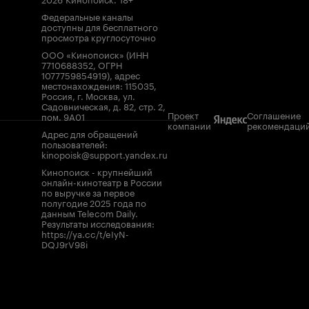
Федеральные каналы
доступны для бесплатного
просмотра круглосуточно
ООО «Кинопоиск» (ИНН
7710688352, ОГРН
1077759854919), адрес
местонахождения: 115035,
Россия, г. Москва, ул.
Садовническая, д. 82, стр. 2,
Проект
Соглашение
пом. 9А01
компании
рекомендаци
Адрес для обращений
пользователей:
kinopoisk@support.yandex.ru
Кинопоиск - крупнейший
онлайн-кинотеатр в России
по выручке за первое
полугодие 2025 года по
данным Telecom Daily.
Результаты исследования:
https://ya.cc/t/eIyN-
DQJ9rV98i