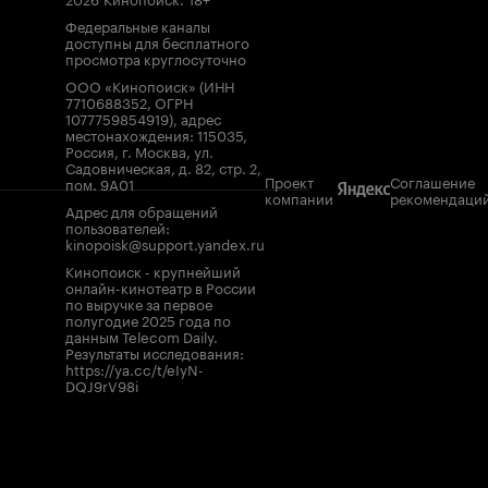
Федеральные каналы
доступны для бесплатного
просмотра круглосуточно
ООО «Кинопоиск» (ИНН
7710688352, ОГРН
1077759854919), адрес
местонахождения: 115035,
Россия, г. Москва, ул.
Садовническая, д. 82, стр. 2,
Проект
Соглашение
пом. 9А01
компании
рекомендаци
Адрес для обращений
пользователей:
kinopoisk@support.yandex.ru
Кинопоиск - крупнейший
онлайн-кинотеатр в России
по выручке за первое
полугодие 2025 года по
данным Telecom Daily.
Результаты исследования:
https://ya.cc/t/eIyN-
DQJ9rV98i