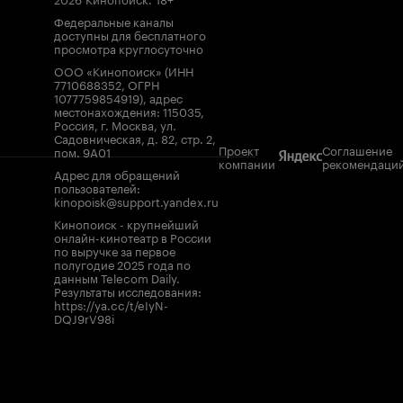
Федеральные каналы
доступны для бесплатного
просмотра круглосуточно
ООО «Кинопоиск» (ИНН
7710688352, ОГРН
1077759854919), адрес
местонахождения: 115035,
Россия, г. Москва, ул.
Садовническая, д. 82, стр. 2,
Проект
Соглашение
пом. 9А01
компании
рекомендаци
Адрес для обращений
пользователей:
kinopoisk@support.yandex.ru
Кинопоиск - крупнейший
онлайн-кинотеатр в России
по выручке за первое
полугодие 2025 года по
данным Telecom Daily.
Результаты исследования:
https://ya.cc/t/eIyN-
DQJ9rV98i