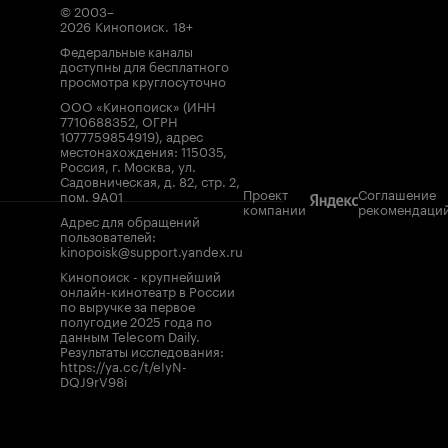
© 2003–
2026
Кинопоиск
.
18+
Федеральные каналы
доступны для бесплатного
просмотра круглосуточно
ООО «Кинопоиск» (ИНН
7710688352, ОГРН
1077759854919), адрес
местонахождения: 115035,
Россия, г. Москва, ул.
Садовническая, д. 82, стр. 2,
Проект
Соглашение
пом. 9А01
компании
рекомендаци
Адрес для обращений
пользователей:
kinopoisk@support.yandex.ru
Кинопоиск - крупнейший
онлайн-кинотеатр в России
по выручке за первое
полугодие 2025 года по
данным Telecom Daily.
Результаты исследования:
https://ya.cc/t/eIyN-
DQJ9rV98i