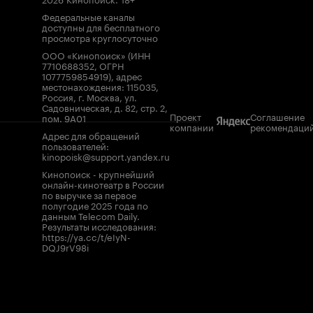
Федеральные каналы
доступны для бесплатного
просмотра круглосуточно
ООО «Кинопоиск» (ИНН
7710688352, ОГРН
1077759854919), адрес
местонахождения: 115035,
Россия, г. Москва, ул.
Садовническая, д. 82, стр. 2,
Проект
Соглашение
пом. 9А01
компании
рекомендаци
Адрес для обращений
пользователей:
kinopoisk@support.yandex.ru
Кинопоиск - крупнейший
онлайн-кинотеатр в России
по выручке за первое
полугодие 2025 года по
данным Telecom Daily.
Результаты исследования:
https://ya.cc/t/eIyN-
DQJ9rV98i