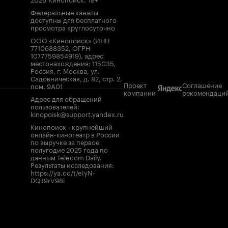
Федеральные каналы
доступны для бесплатного
просмотра круглосуточно
ООО «Кинопоиск» (ИНН
7710688352, ОГРН
1077759854919), адрес
местонахождения: 115035,
Россия, г. Москва, ул.
Садовническая, д. 82, стр. 2,
Проект
Соглашение
пом. 9А01
компании
рекомендаци
Адрес для обращений
пользователей:
kinopoisk@support.yandex.ru
Кинопоиск - крупнейший
онлайн-кинотеатр в России
по выручке за первое
полугодие 2025 года по
данным Telecom Daily.
Результаты исследования:
https://ya.cc/t/eIyN-
DQJ9rV98i