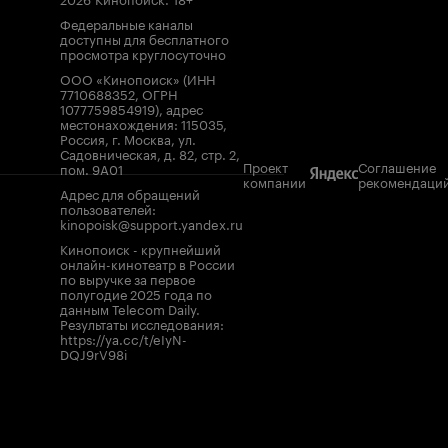
Федеральные каналы
доступны для бесплатного
просмотра круглосуточно
ООО «Кинопоиск» (ИНН
7710688352, ОГРН
1077759854919), адрес
местонахождения: 115035,
Россия, г. Москва, ул.
Садовническая, д. 82, стр. 2,
Проект
Соглашение
пом. 9А01
компании
рекомендаци
Адрес для обращений
пользователей:
kinopoisk@support.yandex.ru
Кинопоиск - крупнейший
онлайн-кинотеатр в России
по выручке за первое
полугодие 2025 года по
данным Telecom Daily.
Результаты исследования:
https://ya.cc/t/eIyN-
DQJ9rV98i