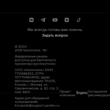
Мы всегда готовы вам помочь.
Задать вопрос
© 2003–
2026
Кинопоиск
.
18+
Федеральные каналы
доступны для бесплатного
просмотра круглосуточно
ООО «Кинопоиск» (ИНН
7710688352, ОГРН
1077759854919), адрес
местонахождения: 115035,
Россия, г. Москва, ул.
Садовническая, д. 82, стр. 2,
Проект
Соглашение
пом. 9А01
компании
рекомендаци
Адрес для обращений
пользователей:
kinopoisk@support.yandex.ru