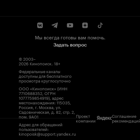
Мы всегда готовы вам помочь.
Задать вопрос
© 2003–
2026
Кинопоиск
.
18+
Федеральные каналы
доступны для бесплатного
просмотра круглосуточно
ООО «Кинопоиск» (ИНН
7710688352, ОГРН
1077759854919), адрес
местонахождения: 115035,
Россия, г. Москва, ул.
Садовническая, д. 82, стр. 2,
Проект
Соглашение
пом. 9А01
компании
рекомендаци
Адрес для обращений
пользователей:
kinopoisk@support.yandex.ru