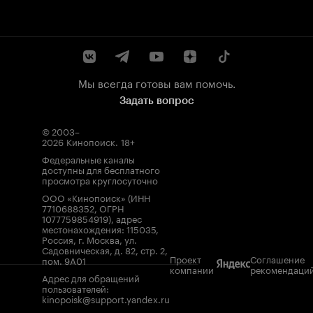
Мы всегда готовы вам помочь.
Задать вопрос
© 2003–
2026
Кинопоиск
.
18+
Федеральные каналы
доступны для бесплатного
просмотра круглосуточно
ООО «Кинопоиск» (ИНН
7710688352, ОГРН
1077759854919), адрес
местонахождения: 115035,
Россия, г. Москва, ул.
Садовническая, д. 82, стр. 2,
Проект
Соглашение
пом. 9А01
компании
рекомендаци
Адрес для обращений
пользователей:
kinopoisk@support.yandex.ru