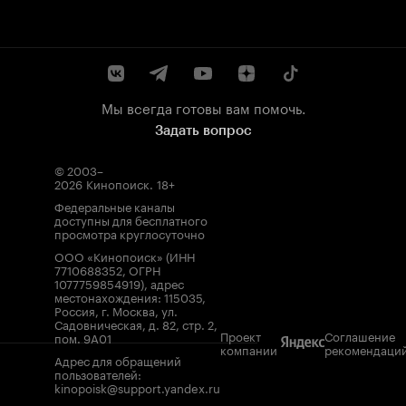
Мы всегда готовы вам помочь.
Задать вопрос
© 2003–
2026
Кинопоиск
.
18+
Федеральные каналы
доступны для бесплатного
просмотра круглосуточно
ООО «Кинопоиск» (ИНН
7710688352, ОГРН
1077759854919), адрес
местонахождения: 115035,
Россия, г. Москва, ул.
Садовническая, д. 82, стр. 2,
Проект
Соглашение
пом. 9А01
компании
рекомендаци
Адрес для обращений
пользователей:
kinopoisk@support.yandex.ru