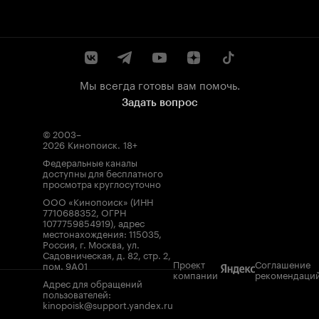
Мы всегда готовы вам помочь.
Задать вопрос
© 2003–
2026
Кинопоиск
.
18+
Федеральные каналы
доступны для бесплатного
просмотра круглосуточно
ООО «Кинопоиск» (ИНН
7710688352, ОГРН
1077759854919), адрес
местонахождения: 115035,
Россия, г. Москва, ул.
Садовническая, д. 82, стр. 2,
Проект
Соглашение
пом. 9А01
компании
рекомендаци
Адрес для обращений
пользователей:
kinopoisk@support.yandex.ru