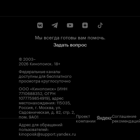
Мы всегда готовы вам помочь.
Задать вопрос
© 2003–
2026
Кинопоиск
.
18+
Федеральные каналы
доступны для бесплатного
просмотра круглосуточно
ООО «Кинопоиск» (ИНН
7710688352, ОГРН
1077759854919), адрес
местонахождения: 115035,
Россия, г. Москва, ул.
Садовническая, д. 82, стр. 2,
Проект
Соглашение
пом. 9А01
компании
рекомендаци
Адрес для обращений
пользователей:
kinopoisk@support.yandex.ru