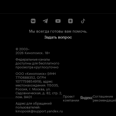
Мы всегда готовы вам помочь.
Задать вопрос
© 2003–
2026
Кинопоиск
.
18+
Федеральные каналы
доступны для бесплатного
просмотра круглосуточно
ООО «Кинопоиск» (ИНН
7710688352, ОГРН
1077759854919), адрес
местонахождения: 115035,
Россия, г. Москва, ул.
Садовническая, д. 82, стр. 2,
Проект
Соглашение
пом. 9А01
компании
рекомендаци
Адрес для обращений
пользователей:
kinopoisk@support.yandex.ru