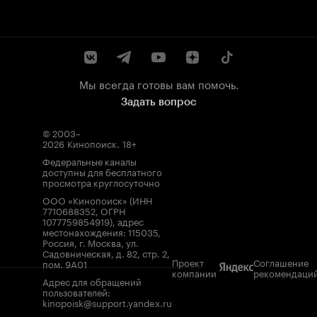
Мы всегда готовы вам помочь.
Задать вопрос
© 2003–
2026
Кинопоиск
.
18+
Федеральные каналы
доступны для бесплатного
просмотра круглосуточно
ООО «Кинопоиск» (ИНН
7710688352, ОГРН
1077759854919), адрес
местонахождения: 115035,
Россия, г. Москва, ул.
Садовническая, д. 82, стр. 2,
Проект
Соглашение
пом. 9А01
компании
рекомендаци
Адрес для обращений
пользователей:
kinopoisk@support.yandex.ru