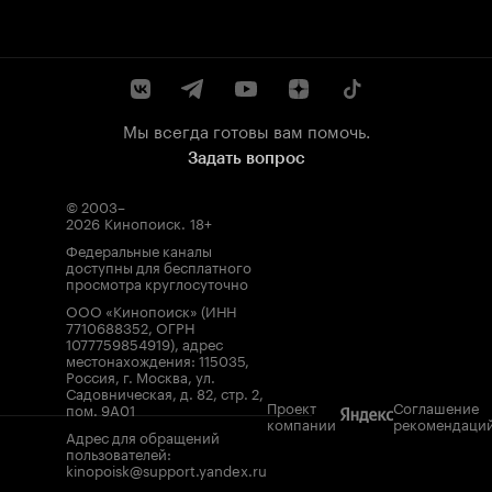
Мы всегда готовы вам помочь.
Задать вопрос
© 2003–
2026
Кинопоиск
.
18+
Федеральные каналы
доступны для бесплатного
просмотра круглосуточно
ООО «Кинопоиск» (ИНН
7710688352, ОГРН
1077759854919), адрес
местонахождения: 115035,
Россия, г. Москва, ул.
Садовническая, д. 82, стр. 2,
Проект
Соглашение
пом. 9А01
компании
рекомендаци
Адрес для обращений
пользователей:
kinopoisk@support.yandex.ru