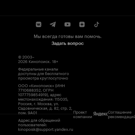
Мы всегда готовы вам помочь.
Задать вопрос
© 2003–
2026
Кинопоиск
.
18+
Федеральные каналы
доступны для бесплатного
просмотра круглосуточно
ООО «Кинопоиск» (ИНН
7710688352, ОГРН
1077759854919), адрес
местонахождения: 115035,
Россия, г. Москва, ул.
Садовническая, д. 82, стр. 2,
Проект
Соглашение
пом. 9А01
компании
рекомендаци
Адрес для обращений
пользователей:
kinopoisk@support.yandex.ru