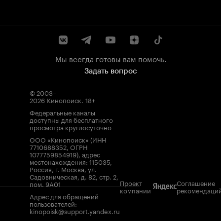
Мы всегда готовы вам помочь.
Задать вопрос
© 2003–
2026
Кинопоиск
.
18+
Федеральные каналы
доступны для бесплатного
просмотра круглосуточно
ООО «Кинопоиск» (ИНН
7710688352, ОГРН
1077759854919), адрес
местонахождения: 115035,
Россия, г. Москва, ул.
Садовническая, д. 82, стр. 2,
Проект
Соглашение
пом. 9А01
компании
рекомендаци
Адрес для обращений
пользователей:
kinopoisk@support.yandex.ru