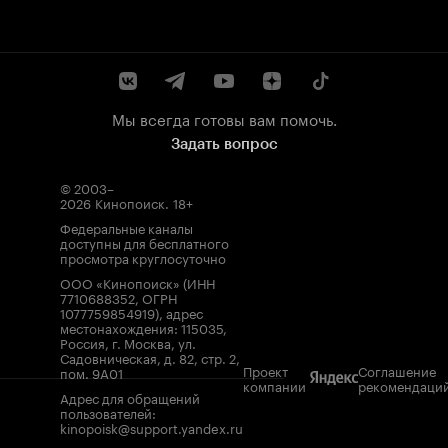
Мы всегда готовы вам помочь.
Задать вопрос
© 2003–
2026
Кинопоиск
.
18+
Федеральные каналы
доступны для бесплатного
просмотра круглосуточно
ООО «Кинопоиск» (ИНН
7710688352, ОГРН
1077759854919), адрес
местонахождения: 115035,
Россия, г. Москва, ул.
Садовническая, д. 82, стр. 2,
Проект
Соглашение
пом. 9А01
компании
рекомендаци
Адрес для обращений
пользователей:
kinopoisk@support.yandex.ru