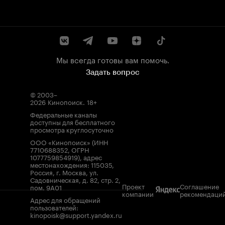
Мы всегда готовы вам помочь.
Задать вопрос
© 2003–
2026
Кинопоиск
.
18+
Федеральные каналы
доступны для бесплатного
просмотра круглосуточно
ООО «Кинопоиск» (ИНН
7710688352, ОГРН
1077759854919), адрес
местонахождения: 115035,
Россия, г. Москва, ул.
Садовническая, д. 82, стр. 2,
Проект
Соглашение
пом. 9А01
компании
рекомендаци
Адрес для обращений
пользователей:
kinopoisk@support.yandex.ru