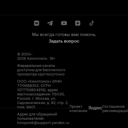
Мы всегда готовы вам помочь.
Задать вопрос
© 2003–
2026
Кинопоиск
.
18+
Федеральные каналы
доступны для бесплатного
просмотра круглосуточно
ООО «Кинопоиск» (ИНН
7710688352, ОГРН
1077759854919), адрес
местонахождения: 115035,
Россия, г. Москва, ул.
Садовническая, д. 82, стр. 2,
Проект
Соглашение
пом. 9А01
компании
рекомендаци
Адрес для обращений
пользователей:
kinopoisk@support.yandex.ru