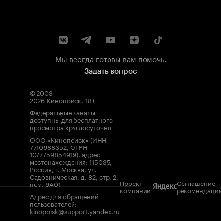
Мы всегда готовы вам помочь.
Задать вопрос
© 2003–
2026
Кинопоиск
.
18+
Федеральные каналы
доступны для бесплатного
просмотра круглосуточно
ООО «Кинопоиск» (ИНН
7710688352, ОГРН
1077759854919), адрес
местонахождения: 115035,
Россия, г. Москва, ул.
Садовническая, д. 82, стр. 2,
Проект
Соглашение
пом. 9А01
компании
рекомендаци
Адрес для обращений
пользователей:
kinopoisk@support.yandex.ru