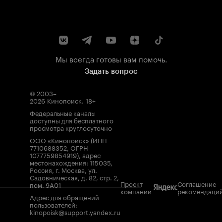
Мы всегда готовы вам помочь.
Задать вопрос
© 2003–
2026
Кинопоиск
.
18+
Федеральные каналы
доступны для бесплатного
просмотра круглосуточно
ООО «Кинопоиск» (ИНН
7710688352, ОГРН
1077759854919), адрес
местонахождения: 115035,
Россия, г. Москва, ул.
Садовническая, д. 82, стр. 2,
Проект
Соглашение
пом. 9А01
компании
рекомендаци
Адрес для обращений
пользователей:
kinopoisk@support.yandex.ru