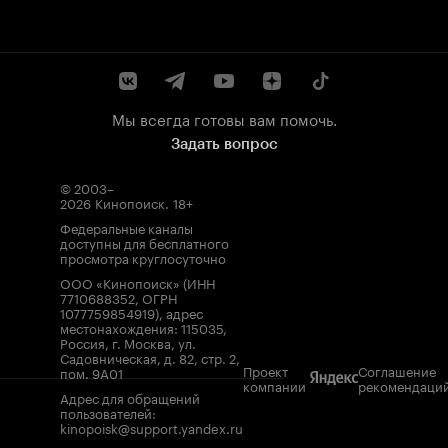
Мы всегда готовы вам помочь.
Задать вопрос
© 2003–
2026
Кинопоиск
.
18+
Федеральные каналы
доступны для бесплатного
просмотра круглосуточно
ООО «Кинопоиск» (ИНН
7710688352, ОГРН
1077759854919), адрес
местонахождения: 115035,
Россия, г. Москва, ул.
Садовническая, д. 82, стр. 2,
Проект
Соглашение
пом. 9А01
компании
рекомендаци
Адрес для обращений
пользователей:
kinopoisk@support.yandex.ru