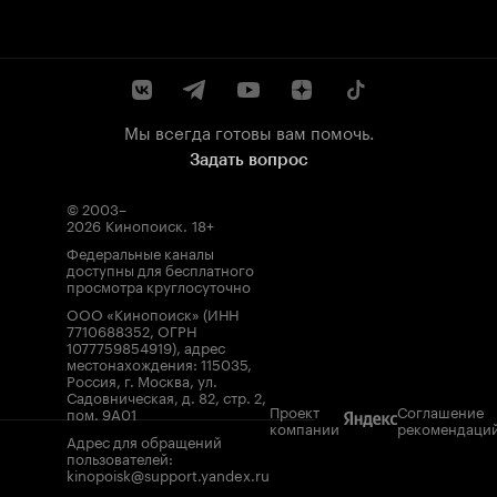
Мы всегда готовы вам помочь.
Задать вопрос
© 2003–
2026
Кинопоиск
.
18+
Федеральные каналы
доступны для бесплатного
просмотра круглосуточно
ООО «Кинопоиск» (ИНН
7710688352, ОГРН
1077759854919), адрес
местонахождения: 115035,
Россия, г. Москва, ул.
Садовническая, д. 82, стр. 2,
Проект
Соглашение
пом. 9А01
компании
рекомендаци
Адрес для обращений
пользователей:
kinopoisk@support.yandex.ru