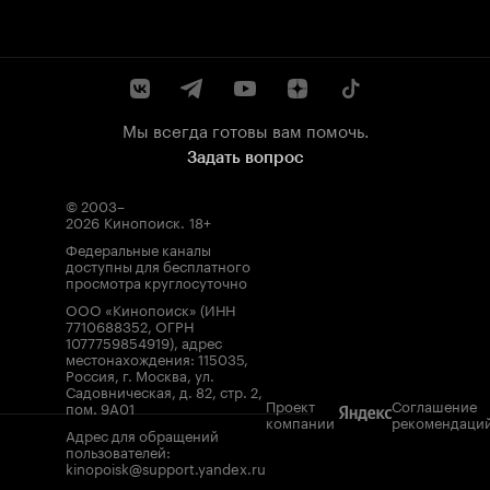
Мы всегда готовы вам помочь.
Задать вопрос
© 2003–
2026
Кинопоиск
.
18+
Федеральные каналы
доступны для бесплатного
просмотра круглосуточно
ООО «Кинопоиск» (ИНН
7710688352, ОГРН
1077759854919), адрес
местонахождения: 115035,
Россия, г. Москва, ул.
Садовническая, д. 82, стр. 2,
Проект
Соглашение
пом. 9А01
компании
рекомендаци
Адрес для обращений
пользователей:
kinopoisk@support.yandex.ru