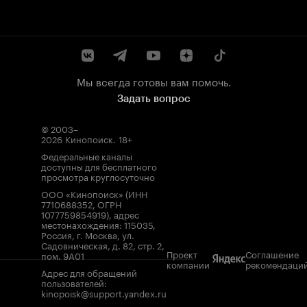
Мы всегда готовы вам помочь.
Задать вопрос
© 2003–
2026
Кинопоиск
.
18+
Федеральные каналы
доступны для бесплатного
просмотра круглосуточно
ООО «Кинопоиск» (ИНН
7710688352, ОГРН
1077759854919), адрес
местонахождения: 115035,
Россия, г. Москва, ул.
Садовническая, д. 82, стр. 2,
Проект
Соглашение
пом. 9А01
компании
рекомендаци
Адрес для обращений
пользователей:
kinopoisk@support.yandex.ru