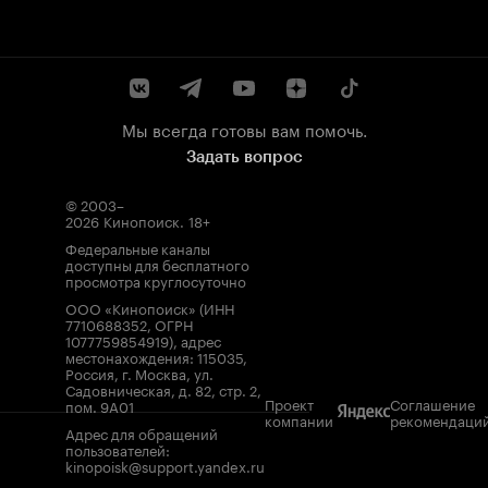
Мы всегда готовы вам помочь.
Задать вопрос
© 2003–
2026
Кинопоиск
.
18+
Федеральные каналы
доступны для бесплатного
просмотра круглосуточно
ООО «Кинопоиск» (ИНН
7710688352, ОГРН
1077759854919), адрес
местонахождения: 115035,
Россия, г. Москва, ул.
Садовническая, д. 82, стр. 2,
Проект
Соглашение
пом. 9А01
компании
рекомендаци
Адрес для обращений
пользователей:
kinopoisk@support.yandex.ru