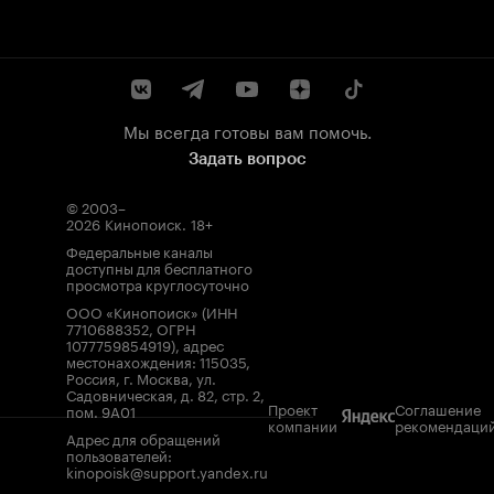
Мы всегда готовы вам помочь.
Задать вопрос
© 2003–
2026
Кинопоиск
.
18+
Федеральные каналы
доступны для бесплатного
просмотра круглосуточно
ООО «Кинопоиск» (ИНН
7710688352, ОГРН
1077759854919), адрес
местонахождения: 115035,
Россия, г. Москва, ул.
Садовническая, д. 82, стр. 2,
Проект
Соглашение
пом. 9А01
компании
рекомендаци
Адрес для обращений
пользователей:
kinopoisk@support.yandex.ru