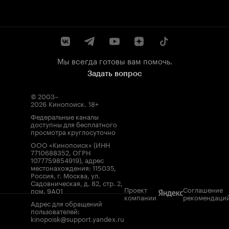
Мы всегда готовы вам помочь.
Задать вопрос
© 2003–
2026
Кинопоиск
.
18+
Федеральные каналы
доступны для бесплатного
просмотра круглосуточно
ООО «Кинопоиск» (ИНН
7710688352, ОГРН
1077759854919), адрес
местонахождения: 115035,
Россия, г. Москва, ул.
Садовническая, д. 82, стр. 2,
Проект
Соглашение
пом. 9А01
компании
рекомендаци
Адрес для обращений
пользователей:
kinopoisk@support.yandex.ru