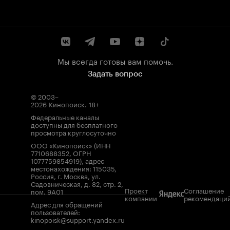
Мы всегда готовы вам помочь.
Задать вопрос
© 2003–
2026
Кинопоиск
.
18+
Федеральные каналы
доступны для бесплатного
просмотра круглосуточно
ООО «Кинопоиск» (ИНН
7710688352, ОГРН
1077759854919), адрес
местонахождения: 115035,
Россия, г. Москва, ул.
Садовническая, д. 82, стр. 2,
Проект
Соглашение
пом. 9А01
компании
рекомендаци
Адрес для обращений
пользователей:
kinopoisk@support.yandex.ru