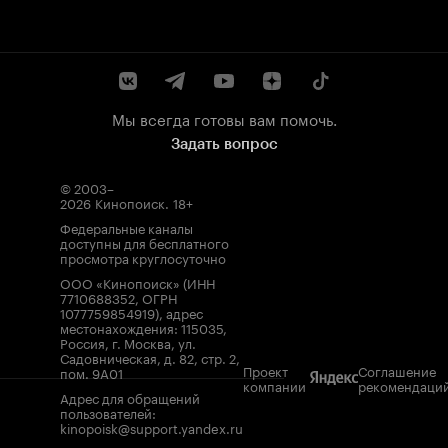
Мы всегда готовы вам помочь.
Задать вопрос
© 2003–
2026
Кинопоиск
.
18+
Федеральные каналы
доступны для бесплатного
просмотра круглосуточно
ООО «Кинопоиск» (ИНН
7710688352, ОГРН
1077759854919), адрес
местонахождения: 115035,
Россия, г. Москва, ул.
Садовническая, д. 82, стр. 2,
Проект
Соглашение
пом. 9А01
компании
рекомендаци
Адрес для обращений
пользователей:
kinopoisk@support.yandex.ru