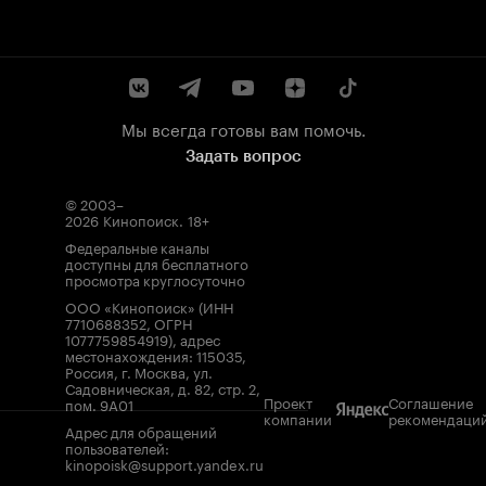
Мы всегда готовы вам помочь.
Задать вопрос
© 2003–
2026
Кинопоиск
.
18+
Федеральные каналы
доступны для бесплатного
просмотра круглосуточно
ООО «Кинопоиск» (ИНН
7710688352, ОГРН
1077759854919), адрес
местонахождения: 115035,
Россия, г. Москва, ул.
Садовническая, д. 82, стр. 2,
Проект
Соглашение
пом. 9А01
компании
рекомендаци
Адрес для обращений
пользователей:
kinopoisk@support.yandex.ru