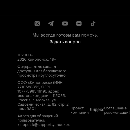
Мы всегда готовы вам помочь.
Задать вопрос
© 2003–
2026
Кинопоиск
.
18+
Федеральные каналы
доступны для бесплатного
просмотра круглосуточно
ООО «Кинопоиск» (ИНН
7710688352, ОГРН
1077759854919), адрес
местонахождения: 115035,
Россия, г. Москва, ул.
Садовническая, д. 82, стр. 2,
Проект
Соглашение
пом. 9А01
компании
рекомендаци
Адрес для обращений
пользователей:
kinopoisk@support.yandex.ru